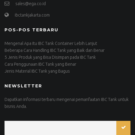
sales@ega.co.id
ibctankjakarta.com
POS-POS TERBARU
Mengenal Apa Itu IBC Tank Container Lebih Lanjut
Beberapa Cara Handling IBC Tank yang Baik dan Benar
5 Jenis Produk yang Bisa Disimpan pada IBC Tank
Cara Penggunaan IBC Tank yang Benar
Jenis Material IBC Tank yang Bagus
NEWSLETTER
Dapatkan informasi terbaru mengenai pemanfaatan IBC Tank untuk
bisnis Anda.