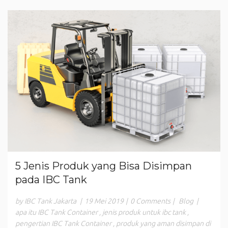
5 Jenis Produk yang Bisa Disimpan
pada IBC Tank
by IBC Tank Jakarta
|
19 Mei 2019
|
0 Comments
|
Blog
|
apa itu IBC Tank Container
,
jenis produk untuk ibc tank
,
pengertian IBC Tank Container
,
produk yang aman disimpan di