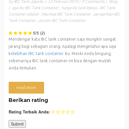
by IBC Tank Jakarta
|
23 Februari 2019
|
0 Comments
|
Blog
|
apa itu IBC Tank Container
,
harga ibc tank bekas
,
IBC Tank
Container adalah
,
Manfaat IBC Tank Container
,
pengertian IBC
Tank Container
,
ukuran IBC Tank Container
5/5
(2)
Mendengar kata IBC tank container saja mungkin sangat
jarang bagi sebagian orang. Apalagi mengetahui apa saja
kelebihan IBC tank container
itu. Meski Anda bingung,
sebenarnya IBC tank container ini bisa dengan mudah
Anda temukan.
read more
Berikan rating
Rating Terbaik Anda: