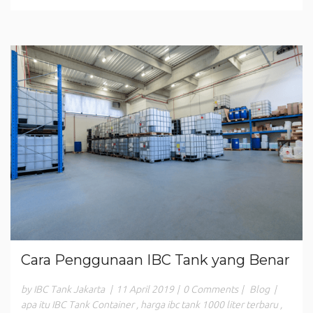
Cara Penggunaan IBC Tank yang Benar
by IBC Tank Jakarta
|
11 April 2019
|
0 Comments
|
Blog
|
apa itu IBC Tank Container
,
harga ibc tank 1000 liter terbaru
,