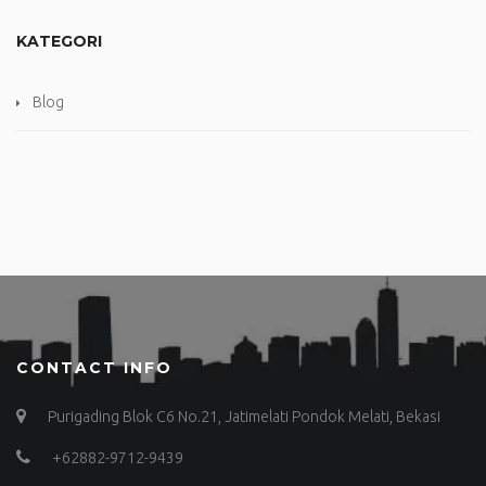
KATEGORI
Blog
CONTACT INFO
Purigading Blok C6 No.21, Jatimelati Pondok Melati, Bekasi
+62882-9712-9439