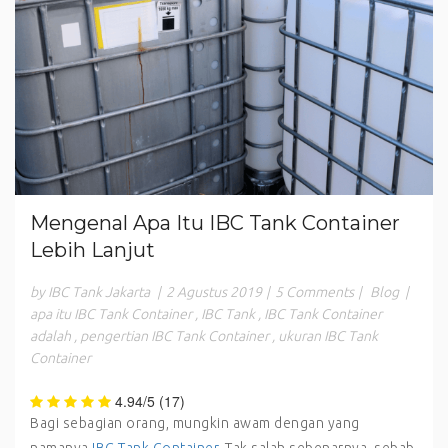
Mengenal Apa Itu IBC Tank Container
Lebih Lanjut
by IBC Tank Jakarta
|
2 Agustus 2019
|
5 Comments
|
Blog
|
apa itu IBC Tank Container
,
IBC Tank
,
IBC Tank Container
adalah
,
pengertian IBC Tank Container
,
ukuran IBC Tank
Container
4.94/5
(17)
Bagi sebagian orang, mungkin awam dengan yang
namanya
IBC Tank Container
. Tak salah sebenarnya, sebab