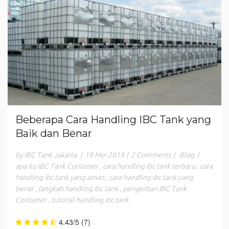
Beberapa Cara Handling IBC Tank yang
Baik dan Benar
by IBC Tank Jakarta
|
19 Mei 2019
|
2 Comments
|
Blog
|
apa itu IBC Tank Container
,
cara handling ibc tank terbaru
,
cara
handling ibc tank yang aman
,
cara handling ibc tank yang
benar
,
langkah handling ibc tank
,
pengertian IBC Tank
Container
,
tutorial handling ibc tank
4.43/5
(7)