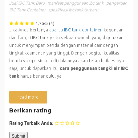
Jual IBC Tank Baru
,
manfaat penggunaan ibc tank
,
pengertian
IBC Tank Container
,
spesifikasi ibc tank terbaru
4.75/5
(4)
Jika Anda bertanya
apa itu IBC tank container
, kegunaan
dan fungsi IBC tank yaitu sebuah wadah yang digunakan
untuk menyimpan benda dengan material cair dengan
tingkat keamanan yang tinggi. Dengan begitu, kualitas
benda yang disimpan di dalamnya akan tetap baik. Hanya
saja, untuk dapatkan itu,
cara penggunaan tangki air IBC
tank
harus benar dulu, ya!
read more
Berikan rating
Rating Terbaik Anda: