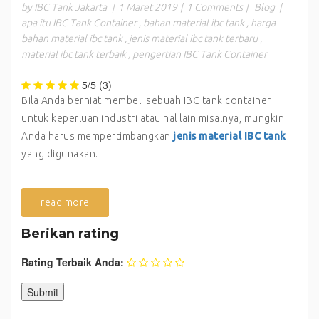
by IBC Tank Jakarta
|
1 Maret 2019
|
1 Comments
|
Blog
|
apa itu IBC Tank Container
,
bahan material ibc tank
,
harga
bahan material ibc tank
,
jenis material ibc tank terbaru
,
material ibc tank terbaik
,
pengertian IBC Tank Container
5/5
(3)
Bila Anda berniat membeli sebuah IBC tank container
untuk keperluan industri atau hal lain misalnya, mungkin
Anda harus mempertimbangkan
jenis material IBC tank
yang digunakan.
read more
Berikan rating
Rating Terbaik Anda: