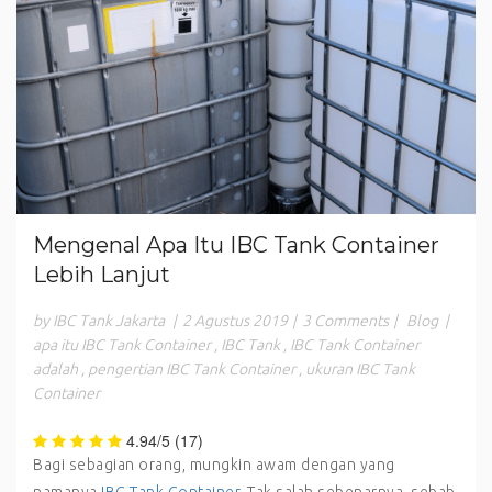
Mengenal Apa Itu IBC Tank Container
Lebih Lanjut
by IBC Tank Jakarta
|
2 Agustus 2019
|
3 Comments
|
Blog
|
apa itu IBC Tank Container
,
IBC Tank
,
IBC Tank Container
adalah
,
pengertian IBC Tank Container
,
ukuran IBC Tank
Container
4.94/5
(17)
Bagi sebagian orang, mungkin awam dengan yang
namanya
IBC Tank Container
. Tak salah sebenarnya, sebab