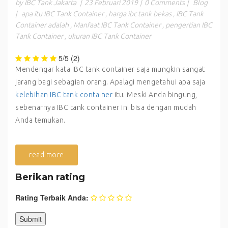
by IBC Tank Jakarta
|
23 Februari 2019
|
0 Comments
|
Blog
|
apa itu IBC Tank Container
,
harga ibc tank bekas
,
IBC Tank
Container adalah
,
Manfaat IBC Tank Container
,
pengertian IBC
Tank Container
,
ukuran IBC Tank Container
5/5
(2)
Mendengar kata IBC tank container saja mungkin sangat
jarang bagi sebagian orang. Apalagi mengetahui apa saja
kelebihan IBC tank container
itu. Meski Anda bingung,
sebenarnya IBC tank container ini bisa dengan mudah
Anda temukan.
read more
Berikan rating
Rating Terbaik Anda: