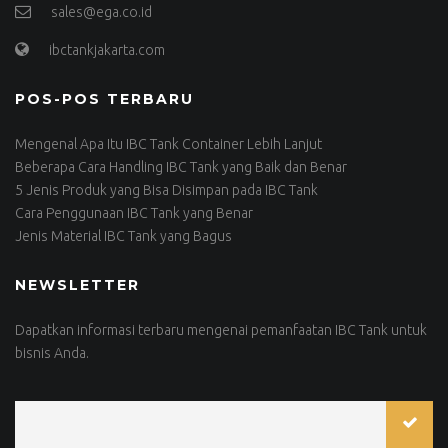
sales@ega.co.id
ibctankjakarta.com
POS-POS TERBARU
Mengenal Apa Itu IBC Tank Container Lebih Lanjut
Beberapa Cara Handling IBC Tank yang Baik dan Benar
5 Jenis Produk yang Bisa Disimpan pada IBC Tank
Cara Penggunaan IBC Tank yang Benar
Jenis Material IBC Tank yang Bagus
NEWSLETTER
Dapatkan informasi terbaru mengenai pemanfaatan IBC Tank untuk
bisnis Anda.