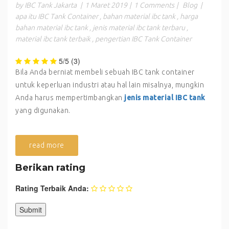
by IBC Tank Jakarta
|
1 Maret 2019
|
1 Comments
|
Blog
|
apa itu IBC Tank Container
,
bahan material ibc tank
,
harga
bahan material ibc tank
,
jenis material ibc tank terbaru
,
material ibc tank terbaik
,
pengertian IBC Tank Container
5/5
(3)
Bila Anda berniat membeli sebuah IBC tank container
untuk keperluan industri atau hal lain misalnya, mungkin
Anda harus mempertimbangkan
jenis material IBC tank
yang digunakan.
read more
Berikan rating
Rating Terbaik Anda: