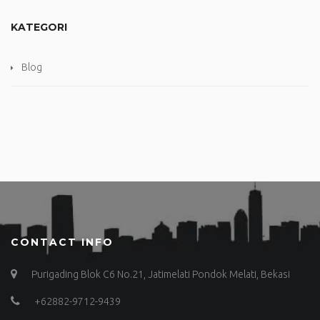
KATEGORI
Blog
CONTACT INFO
Purigading Blok C6 No.21, Jatimelati Pondok Melati, Bekasi
+62882-9712-9439