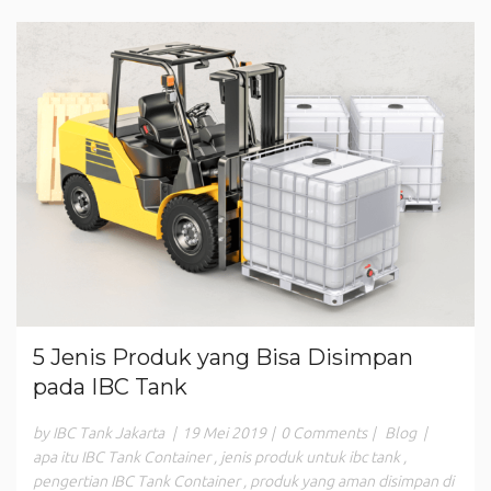
5 Jenis Produk yang Bisa Disimpan
pada IBC Tank
by IBC Tank Jakarta
|
19 Mei 2019
|
0 Comments
|
Blog
|
apa itu IBC Tank Container
,
jenis produk untuk ibc tank
,
pengertian IBC Tank Container
,
produk yang aman disimpan di