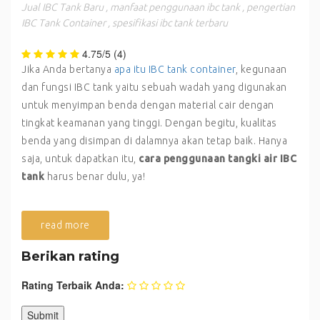
Jual IBC Tank Baru
,
manfaat penggunaan ibc tank
,
pengertian
IBC Tank Container
,
spesifikasi ibc tank terbaru
4.75/5
(4)
Jika Anda bertanya
apa itu IBC tank container
, kegunaan
dan fungsi IBC tank yaitu sebuah wadah yang digunakan
untuk menyimpan benda dengan material cair dengan
tingkat keamanan yang tinggi. Dengan begitu, kualitas
benda yang disimpan di dalamnya akan tetap baik. Hanya
saja, untuk dapatkan itu,
cara penggunaan tangki air IBC
tank
harus benar dulu, ya!
read more
Berikan rating
Rating Terbaik Anda: