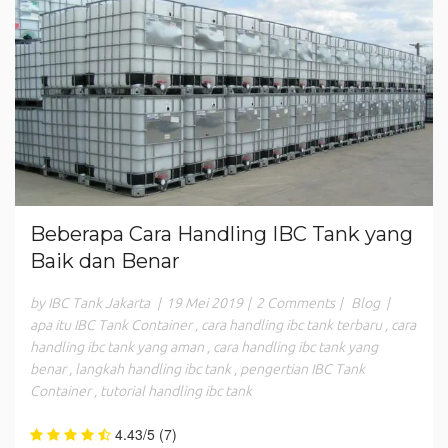
Beberapa Cara Handling IBC Tank yang
Baik dan Benar
by IBC Tank Jakarta
|
19 Mei 2019
|
2 Comments
|
Blog
|
apa itu IBC Tank Container
,
cara handling ibc tank terbaru
,
cara
handling ibc tank yang aman
,
cara handling ibc tank yang
benar
,
langkah handling ibc tank
,
pengertian IBC Tank
Container
,
tutorial handling ibc tank
4.43/5
(7)