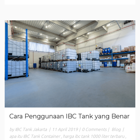
Cara Penggunaan IBC Tank yang Benar
by IBC Tank Jakarta
|
11 April 2019
|
0 Comments
|
Blog
|
apa itu IBC Tank Container
,
harga ibc tank 1000 liter terbaru
,